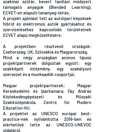
szakmai szótár, kevert tanítási módszert
támogató anyagok (Blended Learning),
ECVET-en alapuló tananyag-leírás.
A projekt ajánlást tett az autóipari képzések
hibrid és elektromos autók gyártásához és
szervizeléséhez kapcsolódó területeinek
ECVET alapú megközelítésére.
A projektben résztvevő országok:
Csehország, UK, Szlovákia és Magyarország.
Mind a négy országban azonos típusú
projektpartnerek dolgoztak együtt: egy
szakképző intézmény, egy szabályozó
szervezet és a munkaadók csoportjai.
Magyar projektpartnerek: Magyar
Kereskedelmi és Iparkamara, Fáy András
Közlekedésgépészeti és Műszaki
Szakközépiskola, Centre for Modern
Education HU.
A projektet az UNESCO európai best-
practice-nek nyilvánította 2019-ben és
elérhetővé tette az UNESCO-UNEVOC
oldaláról.