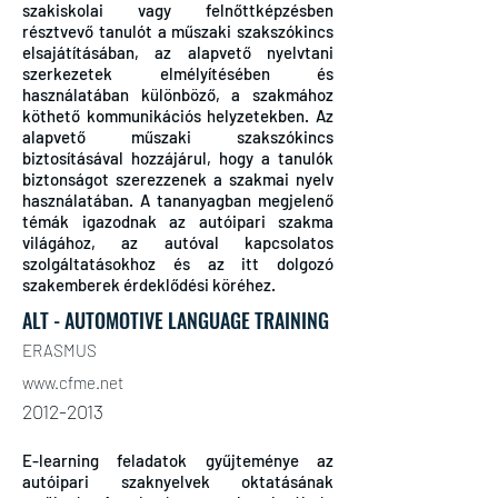
szakiskolai vagy felnőttképzésben
résztvevő tanulót a műszaki szakszókincs
elsajátításában, az alapvető nyelvtani
szerkezetek elmélyítésében és
használatában különböző, a szakmához
köthető kommunikációs helyzetekben. Az
alapvető műszaki szakszókincs
biztosításával hozzájárul, hogy a tanulók
biztonságot szerezzenek a szakmai nyelv
használatában. A tananyagban megjelenő
témák igazodnak az autóipari szakma
világához, az autóval kapcsolatos
szolgáltatásokhoz és az itt dolgozó
szakemberek érdeklődési köréhez.
ALT - AUTOMOTIVE LANGUAGE TRAINING
ERASMUS
www.cfme.net
2012-2013
E-learning feladatok gyűjteménye az
autóipari szaknyelvek oktatásának