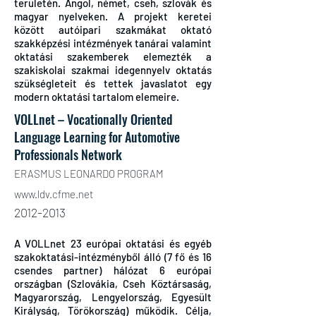
területén. Angol, német, cseh, szlovák és
magyar nyelveken. A projekt keretei
között autóipari szakmákat oktató
szakképzési intézmények tanárai valamint
oktatási szakemberek elemezték a
szakiskolai szakmai idegennyelv oktatás
szükségleteit és tettek javaslatot egy
modern oktatási tartalom elemeire.
VOLLnet – Vocationally Oriented
Language Learning for Automotive
Professionals Network
ERASMUS LEONARDO PROGRAM
www.ldv.cfme.net
2012-2013
A VOLLnet 23 európai oktatási és egyéb
szakoktatási-intézményből álló (7 fő és 16
csendes partner) hálózat 6 európai
országban (Szlovákia, Cseh Köztársaság,
Magyarország, Lengyelország, Egyesült
Királyság, Törökország) működik. Célja,