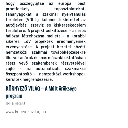
hogy összegyűjtse az európai best
practiceket, tapasztalatokat,
tananyagokat a szakmai nyelvtanulás
területén (VOLL), különös tekintettel az
autójavítás, szerviz és kiskereskedelem
területére. A projekt célkitűzései - az erős
hálózat létrehozása mellett - a korábbi
sikeres LdV projektek eredményeinek
érvényesítése. A projekt keretei között
nemzetközi szakmai továbbképzésekre
illetve tanárok és más műszaki oktatásban
részt vevő szakemberek részvételével
zajló - az automatizált szakmákra
összpontosító - nemzetközi workshopok
kerültek megrendezésre.
KÖRNYEZŐ VILÁG – A Múlt öröksége
program
INTERREG
www.kornyezovilag.hu
2006-2008