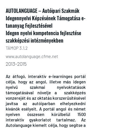
AUTOLANGUAGE – Autóipari Szakmák
Idegennyelvi Képzésének Támogatása e-
tananyag Fejlesztésével
Idegen nyelvi kompetencia fejlesztése
szakképzési intézményekben
TÁMOP 3.1.2
www.autolanguage.cfme.net
2013-2015
Az átfogó, interaktív e-learninges portál
célja, hogy az angol, illetve más idegen
nyelvű szakmai nyelvoktatások
támogatásával növelje a szakképzés
vonzerejét és az oktatás korszerűsítésével
javítsa az autóiparban elhelyezkedni
kívánók esélyeit. A portál angol és német
nyelven összesen körülbelül 1500
interaktív gyakorlatot tartalmaz. Az
Autolanguage kiemelt célja, hogy segítse a