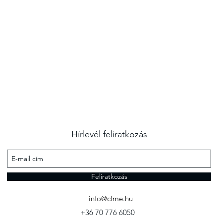
Hírlevél feliratkozás
Feliratkozás
info@cfme.hu
+36 70 776 6050